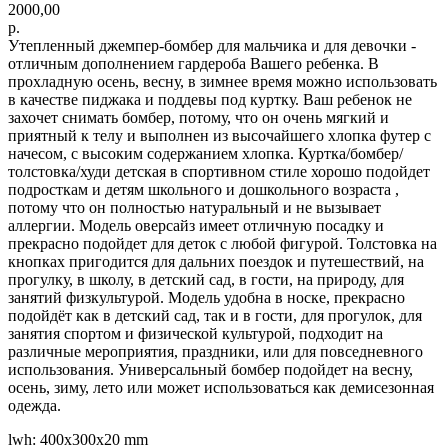
2000,00
р.
Утепленный джемпер-бомбер для мальчика и для девочки -
отличным дополнением гардероба Вашего ребенка. В
прохладную осень, весну, в зимнее время можно использовать
в качестве пиджака и поддевы под куртку. Ваш ребенок не
захочет снимать бомбер, потому, что он очень мягкий и
приятный к телу и выполнен из высочайшего хлопка футер с
начесом, с высоким содержанием хлопка. Куртка/бомбер/
толстовка/худи детская в спортивном стиле хорошо подойдет
подросткам и детям школьного и дошкольного возраста ,
потому что он полностью натуральный и не вызывает
аллергии. Модель оверсайз имеет отличную посадку и
прекрасно подойдет для деток с любой фигурой. Толстовка на
кнопках пригодится для дальних поездок и путешествий, на
прогулку, в школу, в детский сад, в гости, на природу, для
занятий физкультурой. Модель удобна в носке, прекрасно
подойдёт как в детский сад, так и в гости, для прогулок, для
занятия спортом и физической культурой, подходит на
различные мероприятия, праздники, или для повседневного
использования. Универсальный бомбер подойдет на весну,
осень, зиму, лето или может использоваться как демисезонная
одежда.
lwh: 400x300x20 mm